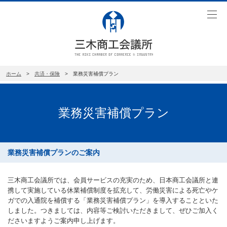
toggl
navig
ホーム
>
共済・保険
> 業務災害補償プラン
業務災害補償プラン
業務災害補償プランのご案内
三木商工会議所では、会員サービスの充実のため、日本商工会議所と連
携して実施している休業補償制度を拡充して、労働災害による死亡やケ
ガでの入通院を補償する「業務災害補償プラン」を導入することといた
しました。つきましては、内容等ご検討いただきまして、ぜひご加入く
ださいますようご案内申し上げます。