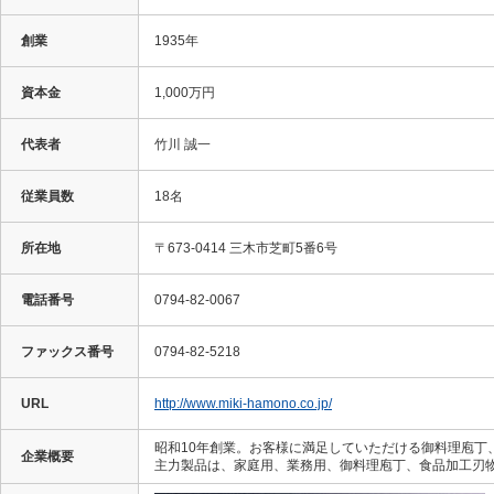
創業
1935年
資本金
1,000万円
代表者
竹川 誠一
従業員数
18名
所在地
〒673-0414 三木市芝町5番6号
電話番号
0794-82-0067
ファックス番号
0794-82-5218
URL
http://www.miki-hamono.co.jp/
昭和10年創業。お客様に満足していただける御料理庖
企業概要
主力製品は、家庭用、業務用、御料理庖丁、食品加工刃