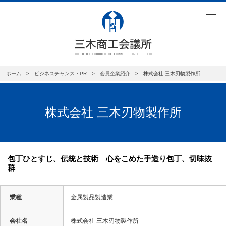
toggl
navig
ホーム
>
ビジネスチャンス・PR
>
会員企業紹介
>
株式会社 三木刃物製作所
株式会社 三木刃物製作所
包丁ひとすじ、伝統と技術 心をこめた手造り包丁、切味抜
群
業種
金属製品製造業
会社名
株式会社 三木刃物製作所